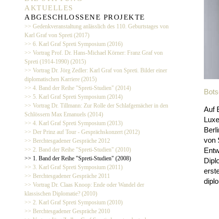
AKTUELLES
ABGESCHLOSSENE PROJEKTE
>> Gedenkveranstaltung anlässlich des 110. Geburtstages von
Karl Graf von Spreti (2017)
>> 6. Karl Graf Spreti Symposium (2016)
>> Vortrag Prof. Dr. Hans-Michael Körner: Franz Graf von
Spreti (1914-1990) (2015)
>> Vortrag Dr. Jörg Zedler: Karl Graf von Spreti. Bilder einer
diplomatischen Karriere (2015)
>> 4. Band der Reihe "Spreti-Studien" (2014)
Bots
>> 5. Karl Graf Spreti Symposium (2014)
>> Vortrag Dr. Tillmann: Zur Rolle der Schlafgemächer in den
Auf 
Schlössern Max Emanuels (2014)
Luxe
>> 4. Karl Graf Spreti Symposium (2013)
Berl
>> Der Prinz auf Tour - Gesprächskonzert (2012)
von 
>> Berchtesgadener Gespräche 2012
>> 2. Band der Reihe "Spreti-Studien" (2010)
Entw
>> 1. Band der Reihe "Spreti-Studien" (2008)
Dipl
>> 3. Karl Graf Spreti Symposium (2011)
erste
>> Berchtesgadener Gespräche 2011
dipl
>> Vortrag Dr. Claas Knoop: Ende oder Wandel der
klassischen Diplomatie? (2010)
>> 2. Karl Graf Spreti Symposium (2010)
>> Berchtesgadener Gespräche 2010