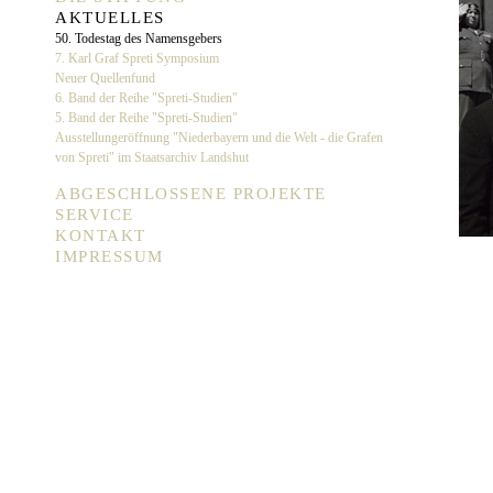
AKTUELLES
50. Todestag des Namensgebers
7. Karl Graf Spreti Symposium
Neuer Quellenfund
6. Band der Reihe "Spreti-Studien"
5. Band der Reihe "Spreti-Studien"
Ausstellungeröffnung "Niederbayern und die Welt - die Grafen
von Spreti" im Staatsarchiv Landshut
ABGESCHLOSSENE PROJEKTE
SERVICE
KONTAKT
IMPRESSUM