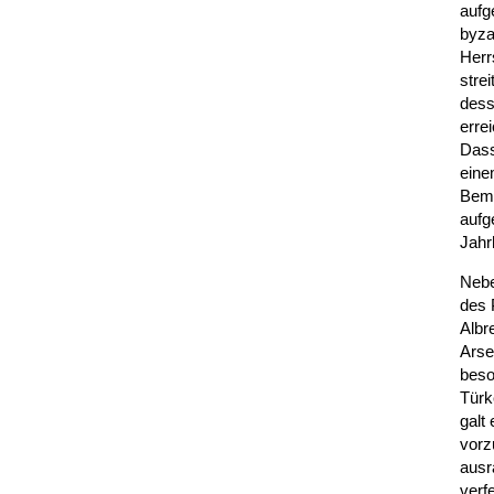
aufg
byza
Herr
stre
dess
erre
Dass
eine
Beme
aufg
Jahr
Nebe
des 
Albr
Arse
beso
Türk
galt
vorz
ausr
verf