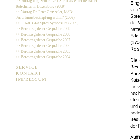
>> Vortrag Jörg Zedler: Graf Spreti als erster deutscher
Eing
Botschafter in Luxemburg (2009)
von 
>> Vortrag Dr. Peter Gauweiler, MdB:
Spre
Terrorismusbekämpfung wohin? (2009)
der 
>> 1. Karl Graf Spreti Symposium (2009)
>> Berchtesgadener Gespräche 2009
hatt
>> Berchtesgadener Gespräche 2008
Edel
>> Berchtesgadener Gespräche 2007
(170
>> Berchtesgadener Gespräche 2006
Reis
>> Berchtesgadener Gespräche 2005
>> Berchtesgadener Gespräche 2004
Die 
Best
SERVICE
KONTAKT
Prin
IMPRESSUM
Kais
ihn 
nach
stel
und 
bede
Besu
der 
Auff