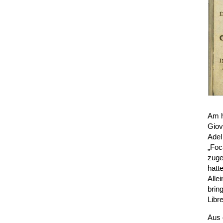
Am h
Giov
Adel
„Foc
zuge
hatt
Alle
brin
Libr
Aus 