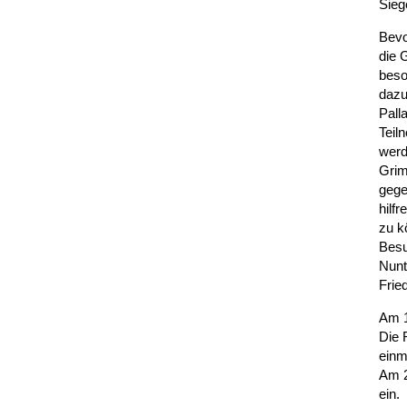
Sieg
Bevo
die 
beso
dazu
Pall
Teil
werd
Grim
gege
hilf
zu k
Besu
Nunt
Fried
Am 1
Die 
einm
Am 2
ein.