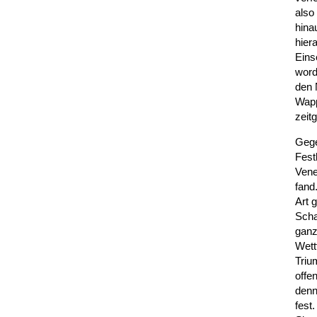
also
hina
hier
Eins
word
den 
Wapp
zeit
Gege
Fest
Vene
fand
Art 
Scha
ganz
Wett
Triu
offe
denn
fest