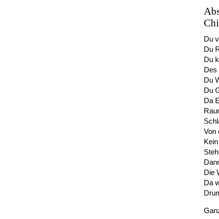
Abs
Chi
Du v
Du R
Du k
Des 
Du W
Du G
Da E
Raum
Schl
Von 
Kein
Steh
Dann
Die 
Da w
Drum
Ganz