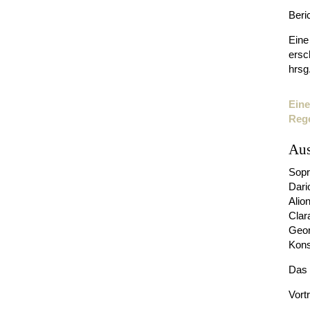
Beri
Eine
ersc
hrsg
Eine
Rege
Aus
Sopr
Dario
Alio
Clar
Geor
Kons
Das 
Vort