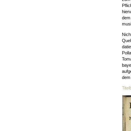
Pfli
hier
dem 
musi
Nich
Quel
dati
Poll
Toma
baye
aufg
dem 
Titel