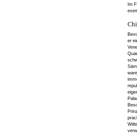
Im F
exem
Chi
Bevo
er e
Vene
Quar
schw
Sämt
ware
imme
repu
eige
Pala
Beso
Prin
prac
Witt
verw