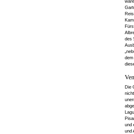
ware
Gart
Reis
Kamm
Fürs
Albr
des 
Ausb
„neb
dem 
dies
Ven
Die 
nich
uner
abge
Lagu
Pisa
und 
und 