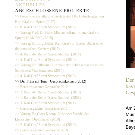
AKTUELLES
ABGESCHLOSSENE PROJEKTE
>> Gedenkveranstaltung anlässlich des 110. Geburtstages von
Karl Graf von Spreti (2017)
>> 6. Karl Graf Spreti Symposium (2016)
>> Vortrag Prof. Dr. Hans-Michael Körner: Franz Graf von
Spreti (1914-1990) (2015)
>> Vortrag Dr. Jörg Zedler: Karl Graf von Spreti. Bilder einer
diplomatischen Karriere (2015)
>> 4. Band der Reihe "Spreti-Studien" (2014)
>> 5. Karl Graf Spreti Symposium (2014)
>> Vortrag Dr. Tillmann: Zur Rolle der Schlafgemächer in den
Schlössern Max Emanuels (2014)
>> 4. Karl Graf Spreti Symposium (2013)
Der 
>> Der Prinz auf Tour - Gesprächskonzert (2012)
baye
>> Berchtesgadener Gespräche 2012
Ges
>> 2. Band der Reihe "Spreti-Studien" (2010)
>> 1. Band der Reihe "Spreti-Studien" (2008)
>> 3. Karl Graf Spreti Symposium (2011)
Am 2
>> Berchtesgadener Gespräche 2011
>> Vortrag Dr. Claas Knoop: Ende oder Wandel der
Musi
klassischen Diplomatie? (2010)
Albr
>> 2. Karl Graf Spreti Symposium (2010)
Baye
>> Berchtesgadener Gespräche 2010