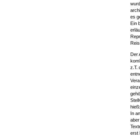
wurd
arch
es g
Ein 
erlä
Repr
Reis
Der 
komb
z.T.
entn
Vera
einz
gehö
Stel
hieß
In a
aber
Text
erst